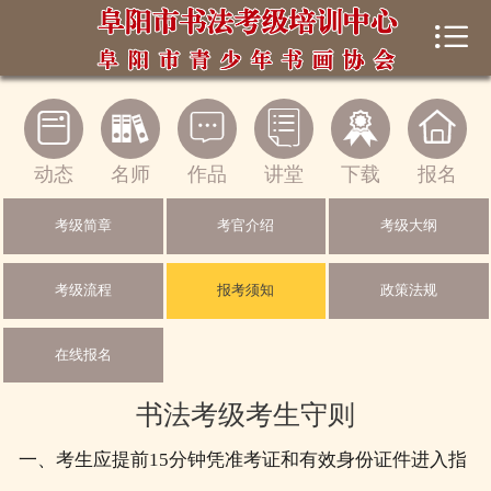


首页
中心概况






新闻动态
动态
名师
作品
讲堂
下载
报名
书法考级
考级简章
考官介绍
考级大纲
师生风采
考级流程
报考须知
政策法规
书法讲堂
在线报名
在线展馆
书法考级考生守则
下载中心
一、考生应提前15分钟凭准考证和有效身份证件进入指
证书查询