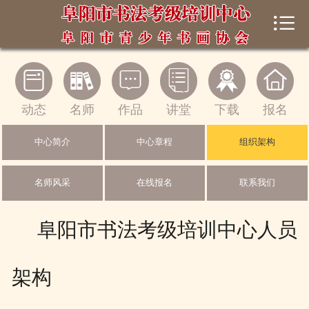


首页
中心概况






新闻动态
动态
名师
作品
讲堂
下载
报名
书法考级
中心简介
中心章程
组织架构
师生风采
名师风采
在线报名
联系我们
书法讲堂
阜阳市书法考级培训中心人员
在线展馆
下载中心
架构
证书查询