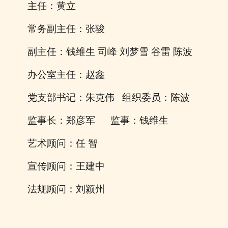
主
任：黄
立
常务副主任：张
骏
副
主
任
：
钱维生
司峰
刘梦雪
谷雷
陈波
办公室主任：赵
鑫
党支部
书记：朱克伟
组织委员：陈
波
监
事
长：郑彦军
监
事：钱维生
艺术顾问：任
智
宣传顾问：王建中
法规顾问：刘颍州