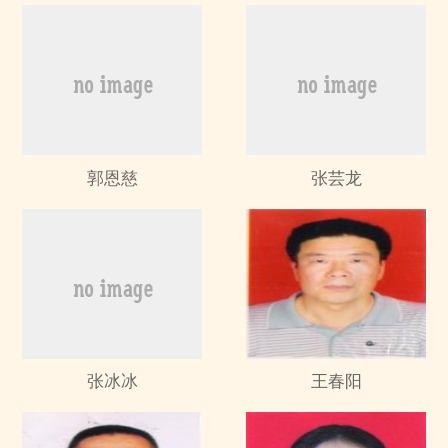
郭恩慈
张芸龙
张冰冰
王春阳