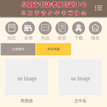


首页
中心概况






新闻动态
动态
名师
作品
讲堂
下载
报名
书法考级
注册教师
书法等级
师生风采
书法讲堂
在线展馆
下载中心
郭恩慈
王中岳
证书查询