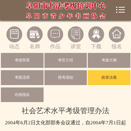


首页
中心概况






新闻动态
动态
名师
作品
讲堂
下载
报名
书法考级
考级简章
考官介绍
考级大纲
师生风采
考级流程
报考须知
政策法规
书法讲堂
在线报名
在线展馆
社会艺术水平考级管理办法
下载中心
2004年6月2日文化部部务会议通过，自2004年7月1日起
证书查询